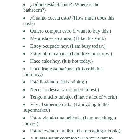
¿Dónde está el baño? (Where is the
bathroom?)
¿Cuánto cuesta esto? (How much does this
cost?)
Quiero comprar esto. (I want to buy this.)
Me gusta esta camisa. (I like this shirt.)
Estoy ocupado hoy. (I am busy today.)
Estoy libre mañana. (I am free tomorrow.)
Hace calor hoy. (It is hot today.)
Hace frío esta mañana. (It is cold this
morning.)
Está lloviendo. (It is raining.)
Necesito descansar. (I need to rest.)
Tengo mucho trabajo. (I have a lot of work.)
Voy al supermercado. (I am going to the
supermarket.)
Estoy viendo una película. (I am watching a
movie.)
Estoy leyendo un libro. (I am reading a book.)
¿Quieres venir conmigo? (Do you want to