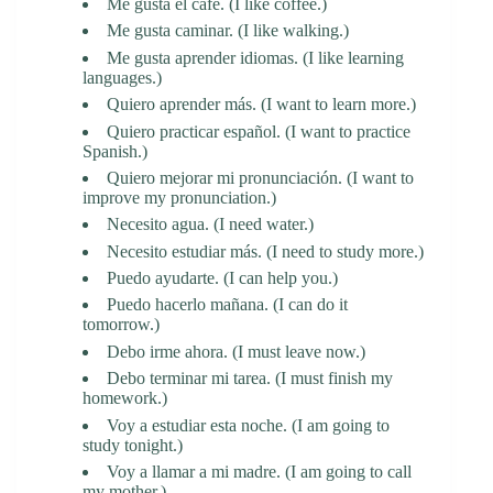
Me gusta el café. (I like coffee.)
Me gusta caminar. (I like walking.)
Me gusta aprender idiomas. (I like learning
languages.)
Quiero aprender más. (I want to learn more.)
Quiero practicar español. (I want to practice
Spanish.)
Quiero mejorar mi pronunciación. (I want to
improve my pronunciation.)
Necesito agua. (I need water.)
Necesito estudiar más. (I need to study more.)
Puedo ayudarte. (I can help you.)
Puedo hacerlo mañana. (I can do it
tomorrow.)
Debo irme ahora. (I must leave now.)
Debo terminar mi tarea. (I must finish my
homework.)
Voy a estudiar esta noche. (I am going to
study tonight.)
Voy a llamar a mi madre. (I am going to call
my mother.)