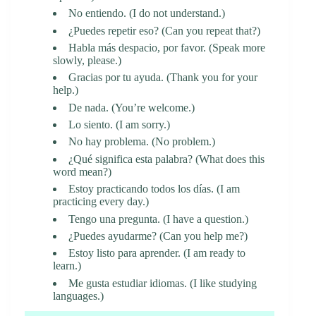
No entiendo. (I do not understand.)
¿Puedes repetir eso? (Can you repeat that?)
Habla más despacio, por favor. (Speak more
slowly, please.)
Gracias por tu ayuda. (Thank you for your
help.)
De nada. (You’re welcome.)
Lo siento. (I am sorry.)
No hay problema. (No problem.)
¿Qué significa esta palabra? (What does this
word mean?)
Estoy practicando todos los días. (I am
practicing every day.)
Tengo una pregunta. (I have a question.)
¿Puedes ayudarme? (Can you help me?)
Estoy listo para aprender. (I am ready to
learn.)
Me gusta estudiar idiomas. (I like studying
languages.)